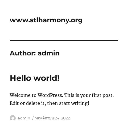
www.stlharmony.org
Author:
admin
Hello world!
Welcome to WordPress. This is your first post.
Edit or delete it, then start writing!
ผู้
เขียน
admin
พฤศจิกายน 24, 2022
เขียน
เมื่อ